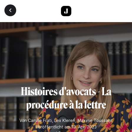
Direkt zum Inhalt
Histoires d'avocats - La
procédure à la lettre
Von
Camille Frati
,
Lex Kleren
,
Maxime Toussaint
Veröffentlicht am 13. Apr. 2023