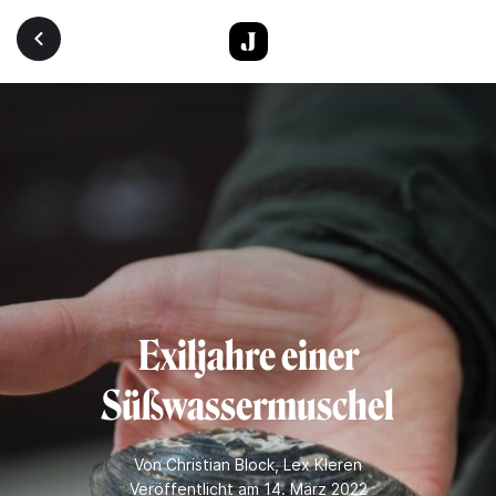
Direkt zum Inhalt
Exiljahre einer
Süßwassermuschel
Von
Christian Block
,
Lex Kleren
Veröffentlicht am 14. März 2022