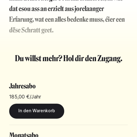
dat esou ass an erzielt aus jorelaanger
Erfarung, wat een alles bedenke muss, éier een
dëse Schratt geet.
Du willst mehr? Hol dir den Zugang.
Jahresabo
185,00 €
/Jahr
Monatsabo