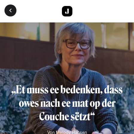
Direkt zum Inhalt
„Et muss ee bedenken, dass
owes nach ee mat op der
Couche sëtzt“
Von
Melody Hansen