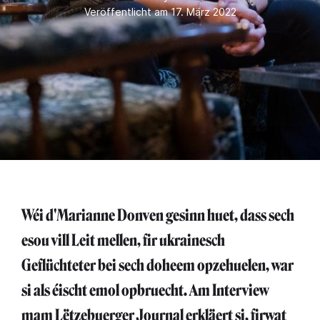
Veröffentlicht am 17. März 2022
Wéi d'Marianne Donven gesinn huet, dass sech
esou vill Leit mellen, fir ukrainesch
Geflüchteter bei sech doheem opzehuelen, war
si als éischt emol opbruecht. Am Interview
mam Lëtzebuerger Journal erkläert si, firwat