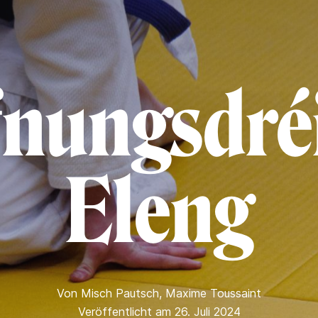
nungsdréi
Eleng
Von
Misch Pautsch
,
Maxime Toussaint
Veröffentlicht am 26. Juli 2024