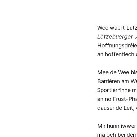
Wee wäert Lëtz
Lëtzebuerger 
Hoffnungsdréier
an hoffentlech 
Mee de Wee bis 
Barrièren am We
Sportler*inne m
an no Frust-Ph
dausende Leit, 
Mir hunn iwwer
ma och bei dem 