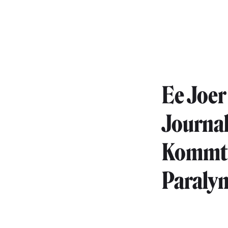
Ee Joer
Journal
Kommt m
Paralym