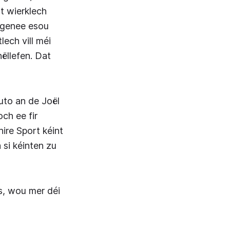
rt wierklech
h genee esou
ech vill méi
ëllefen. Dat
uto an de Joël
ch ee fir
hire Sport kéint
 si kéinten zu
s, wou mer déi