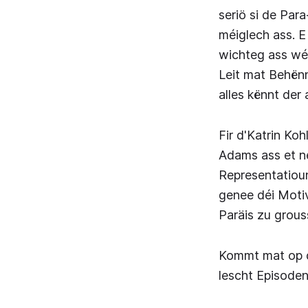
seriö si de Par
méiglech ass. E
wichteg ass wéi
Leit mat Behënn
alles kënnt der
Fir d'Katrin Ko
Adams ass et ne
Representatioun,
genee déi Motiv
Paräis zu grous
Kommt mat op de
lescht Episoden