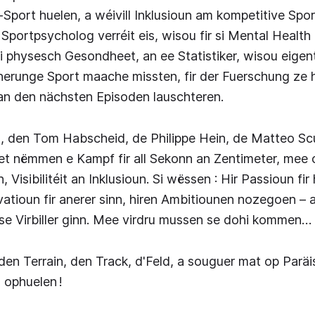
a-Sport huelen, a wéivill Inklusioun am kompetitive Spo
 Sportpsycholog verréit eis, wisou fir si Mental Healt
 physesch Gesondheet, an ee Statistiker, wisou eigentl
erunge Sport maache missten, fir der Fuerschung ze h
 an den nächsten Episoden lauschteren.
hl, den Tom Habscheid, de Philippe Hein, de Matteo Sc
t nëmmen e Kampf fir all Sekonn an Zentimeter, mee o
 Visibilitéit an Inklusioun. Si wëssen : Hir Passioun fir 
atioun fir anerer sinn, hiren Ambitiounen nozegoen – a
se Virbiller ginn. Mee virdru mussen se dohi kommen…
n Terrain, den Track, d'Feld, a souguer mat op Paräi
 ophuelen !