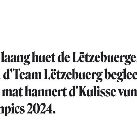
 laang huet de Lëtzebuerge
 d'Team Lëtzebuerg beglee
at hannert d'Kulisse vun
pics 2024.