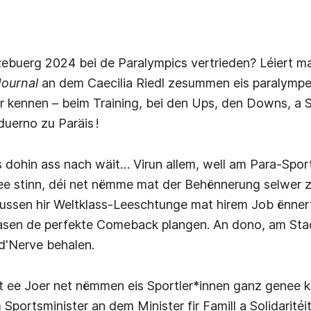
ebuerg 2024 bei de Paralympics vertrieden? Léiert 
Journal
an dem Caecilia Riedl zesummen eis paralymp
 kennen – beim Training, bei den Ups, den Downs, a 
duerno zu Paräis !
dohin ass nach wäit… Virun allem, well am Para-Sport
e stinn, déi net nëmme mat der Behënnerung selwer ze
ussen hir Weltklass-Leeschtunge mat hirem Job ënner
asen de perfekte Comeback plangen. An dono, am Stad
d'Nerve behalen.
t ee Joer net nëmmen eis Sportler*innen ganz genee k
Sportsminister an dem Minister fir Famill a Solidaritéit