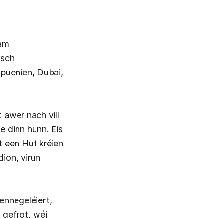
mam
esch
Spuenien, Dubai,
 awer nach vill
 dinn hunn. Eis
t een Hut kréien
ion, virun
ennegeléiert,
 gefrot, wéi