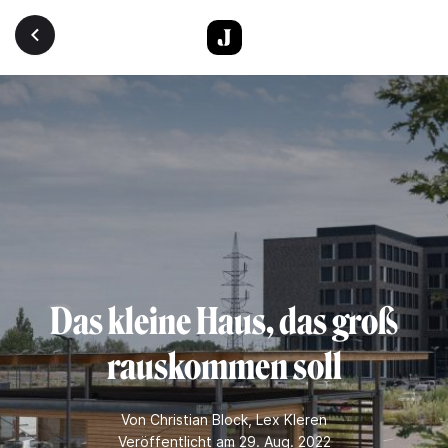
Direkt zum Inhalt
Das kleine Haus, das groß
rauskommen soll
Von
Christian Block
,
Lex Kleren
Veröffentlicht am 29. Aug. 2022