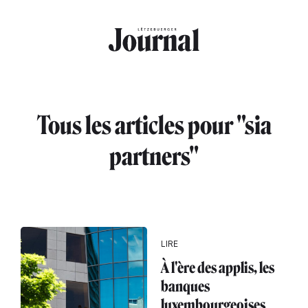
Aller au contenu principal
Tous les articles pour "sia
partners"
LIRE
À l'ère des applis, les
banques
luxembourgeoises