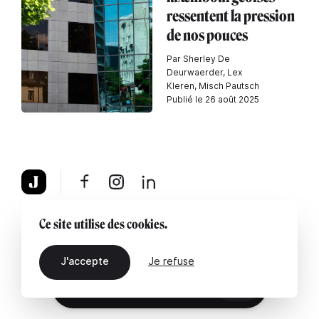
ressentent la pression
de nos pouces
Par Sherley De
Deurwaerder, Lex
Kleren, Misch Pautsch
Publié le 26 août 2025
À propos
Mentions légales
Contactez-nous
Ce site utilise des cookies.
J'accepte
Je refuse
FR