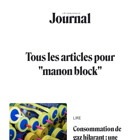
Aller au contenu principal
Tous les articles pour
"manon block"
LIRE
Consommation de
gaz hilarant : une