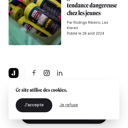
tendance dangereuse
chez les jeunes
Par Rodrigo Ribeiro, Lex
Kleren
Publié le 28 août 2024
À propos
Mentions légales
Contactez-nous
Ce site utilise des cookies.
J'accepte
Je refuse
FR