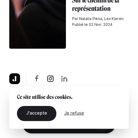
Sur le chemin de la
représentation
Par Natalia Pikna, Lex Kleren
Publié le 02 févr. 2024
À propos
Mentions légales
Contactez-nous
Ce site utilise des cookies.
J'accepte
Je refuse
FR