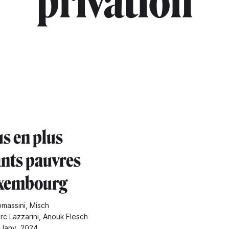
"privation"
us en plus
ants pauvres
uxembourg
omassini, Misch
rc Lazzarini, Anouk Flesch
 Janv. 2024