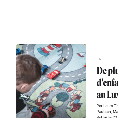
LIRE
De pl
d'enf
au L
Par Laura T
Pautsch, Ma
Publié le 23