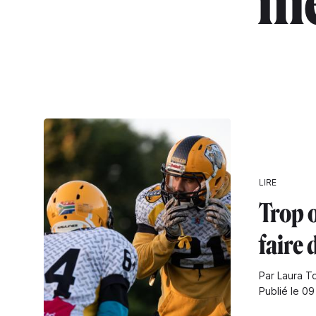
"mé
LIRE
Trop 
faire 
Par Laura T
Publié le 0