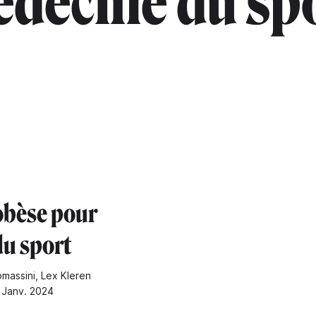
decine du sp
obèse pour
du sport
omassini, Lex Kleren
9 Janv. 2024