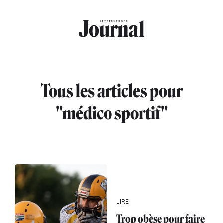
Aller au contenu principal
Tous les articles pour
"médico sportif"
LIRE
Trop obèse pour faire