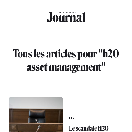
Aller au contenu principal
Tous les articles pour "h2O
asset management"
LIRE
Le scandale H2O