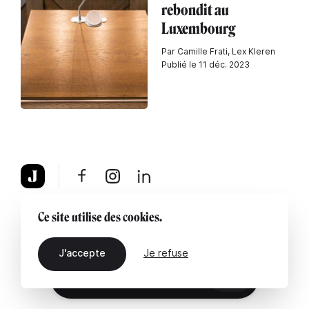
rebondit au
Luxembourg
Par Camille Frati, Lex Kleren
Publié le 11 déc. 2023
À propos
Mentions légales
Contactez-nous
Ce site utilise des cookies.
J'accepte
Je refuse
FR