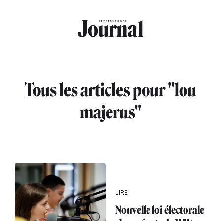
Aller au contenu principal
Tous les articles pour "lou
majerus"
LIRE
Nouvelle loi électorale