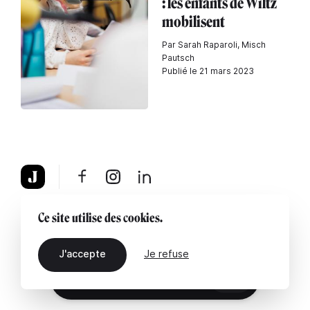
: les enfants de Wiltz
mobilisent
Par Sarah Raparoli, Misch
Pautsch
Publié le 21 mars 2023
À propos
Mentions légales
Contactez-nous
Ce site utilise des cookies.
J'accepte
Je refuse
FR