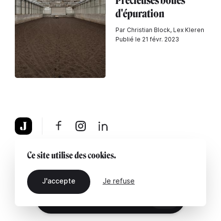
Précieuses boues
d'épuration
Par Christian Block, Lex Kleren
Publié le 21 févr. 2023
À propos
Mentions légales
Contactez-nous
Ce site utilise des cookies.
J'accepte
Je refuse
FR