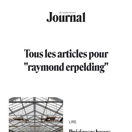
Aller au contenu principal
Tous les articles pour
"raymond erpelding"
LIRE