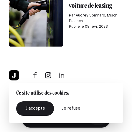
voiture de leasing
Par Audrey Somnard, Misch
Pautsch
Publié le 08 févr. 2023
À propos
Mentions légales
Contactez-nous
Ce site utilise des cookies.
J'accepte
Je refuse
FR