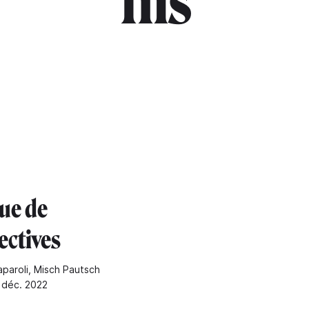
"fns"
ue de
ectives
aparoli, Misch Pautsch
6 déc. 2022