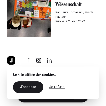
Wëssenschaft
Par Laura Tomassini, Misch
Pautsch
Publié le 25 oct. 2022
À propos
Mentions légales
Contactez-nous
Ce site utilise des cookies.
J'accepte
Je refuse
FR