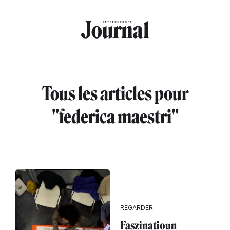
Aller au contenu principal
Tous les articles pour
"federica maestri"
REGARDER
Faszinatioun