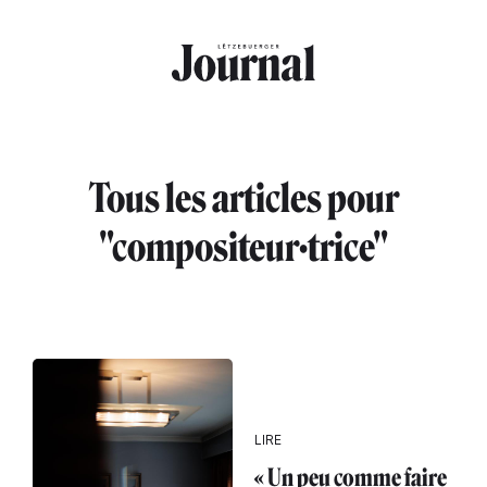
Aller au contenu principal
Tous les articles pour
"compositeur·trice"
LIRE
« Un peu comme faire