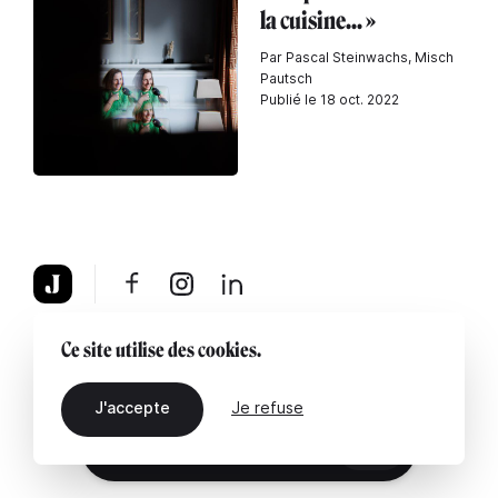
la cuisine... »
Par Pascal Steinwachs, Misch
Pautsch
Publié le 18 oct. 2022
À propos
Mentions légales
Contactez-nous
Ce site utilise des cookies.
J'accepte
Je refuse
FR