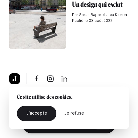
Un design qui exclut
Par Sarah Raparoli, Lex Kleren
Publié le 08 août 2022
À propos
Mentions légales
Contactez-nous
Ce site utilise des cookies.
J'accepte
Je refuse
FR