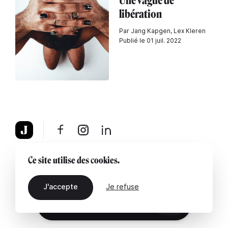
Une vague de
libération
Par Jang Kapgen, Lex Kleren
Publié le 01 juil. 2022
À propos
Mentions légales
Contactez-nous
Ce site utilise des cookies.
J'accepte
Je refuse
FR