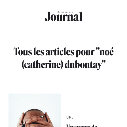
Aller au contenu principal
Tous les articles pour "noé
(catherine) duboutay"
LIRE