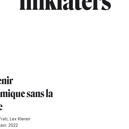
"linklaters"
enir
mique sans la
e
Frati, Lex Kleren
 avr. 2022