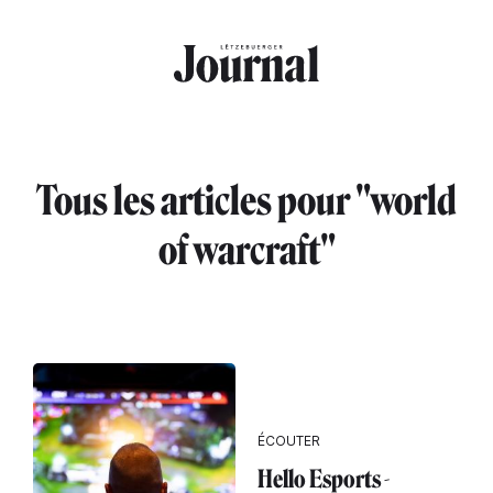
Aller au contenu principal
Tous les articles pour "world
of warcraft"
ÉCOUTER
Hello Esports -