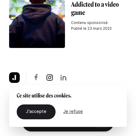
Addicted to a video
game
Contenu sponsorisé
Publié le 23 mars 2022
À propos
Mentions légales
Contactez-nous
Ce site utilise des cookies.
J'accepte
Je refuse
FR