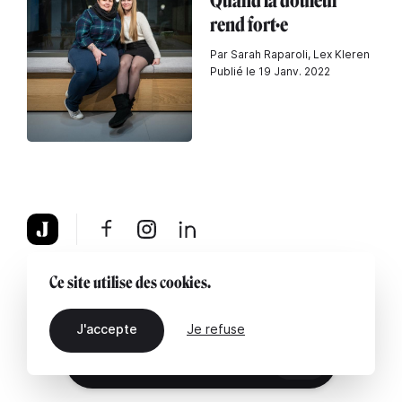
Quand la douleur
rend fort·e
Par Sarah Raparoli, Lex Kleren
Publié le 19 Janv. 2022
À propos
Mentions légales
Contactez-nous
Ce site utilise des cookies.
J'accepte
Je refuse
FR