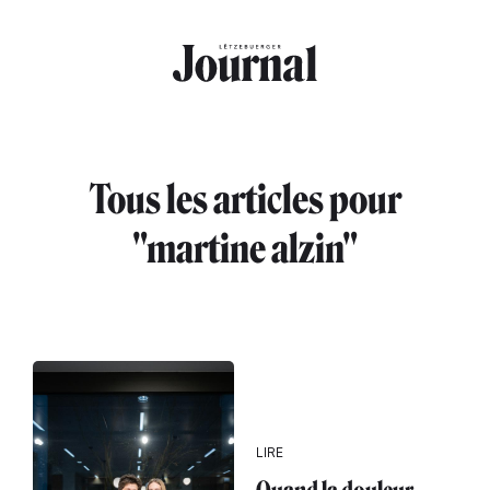
Aller au contenu principal
Tous les articles pour
"martine alzin"
LIRE