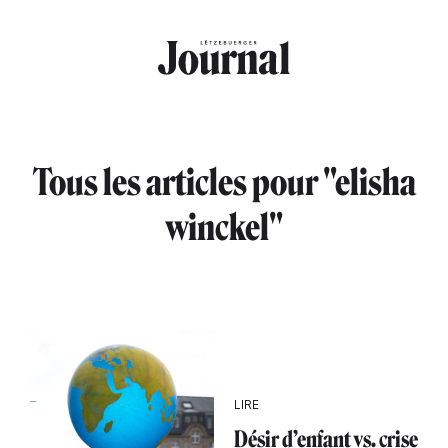
Aller au contenu principal
Tous les articles pour "elisha
winckel"
LIRE
Désir d’enfant vs. crise