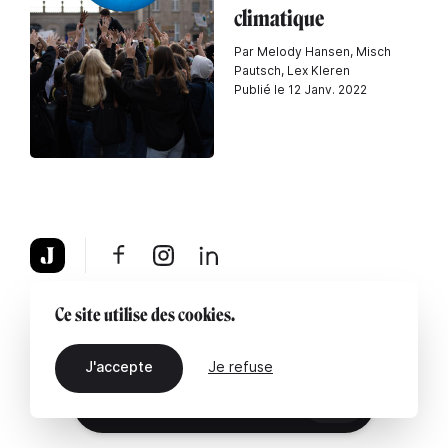
climatique
Par Melody Hansen, Misch
Pautsch, Lex Kleren
Publié le 12 Janv. 2022
À propos
Mentions légales
Contactez-nous
Ce site utilise des cookies.
J'accepte
Je refuse
FR