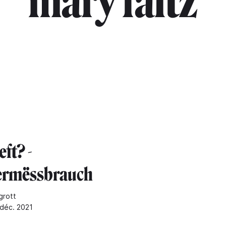
"mary faltz"
eft? -
rmëssbrauch
grott
 déc. 2021