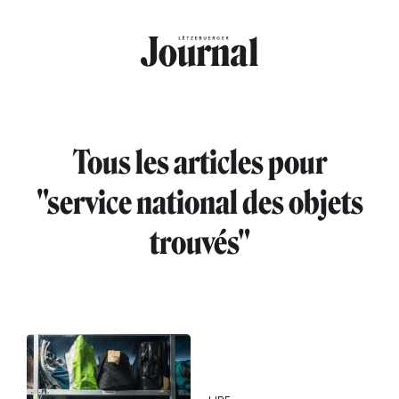
Aller au contenu principal
Tous les articles pour
"service national des objets
trouvés"