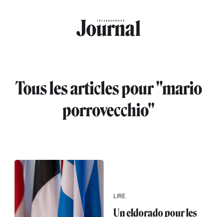
Aller au contenu principal
Tous les articles pour "mario
porrovecchio"
LIRE
Un eldorado pour les