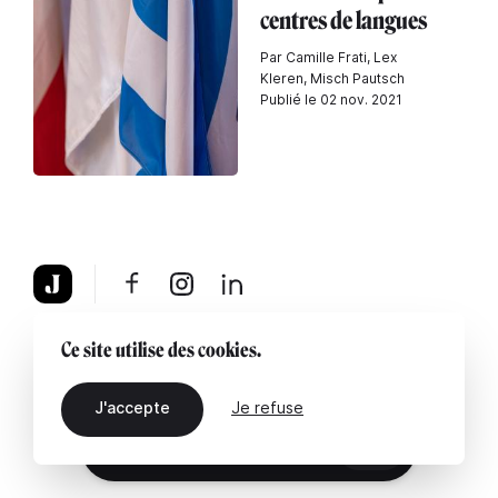
centres de langues
Par Camille Frati, Lex
Kleren, Misch Pautsch
Publié le 02 nov. 2021
À propos
Mentions légales
Contactez-nous
Ce site utilise des cookies.
J'accepte
Je refuse
FR