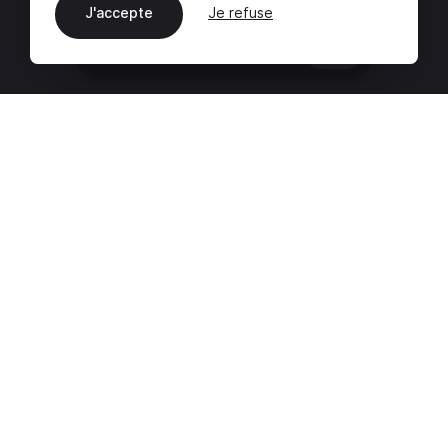
J'accepte
Je refuse
FR