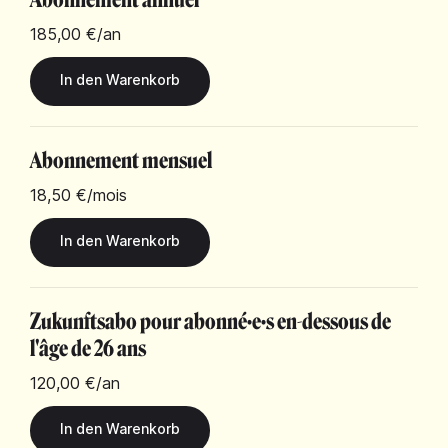
185,00 €
/an
Abonnement mensuel
18,50 €
/mois
Zukunftsabo pour abonné·e·s en-dessous de
l'âge de 26 ans
120,00 €
/an