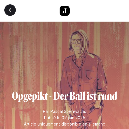
Aller au contenu principal
Opgepikt - Der Ball ist rund
Par
Pascal Steinwachs
Publié le 07 juin 2025
Article uniquement disponible en allemand