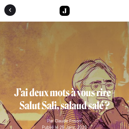
Aller au contenu principal
J’ai deux mots à vous rire -
Salut Sali, salaud salé ?
Par
Claude Frisoni
Publié le 29 Janv. 2025