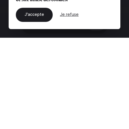
J'accepte
Je refuse
FR