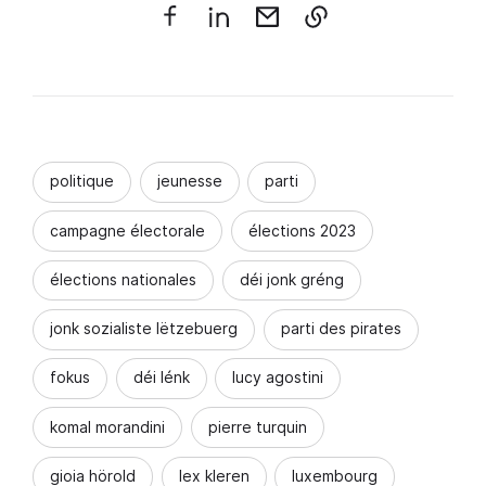
politique
jeunesse
parti
campagne électorale
élections 2023
élections nationales
déi jonk gréng
jonk sozialiste lëtzebuerg
parti des pirates
fokus
déi lénk
lucy agostini
komal morandini
pierre turquin
gioia hörold
lex kleren
luxembourg