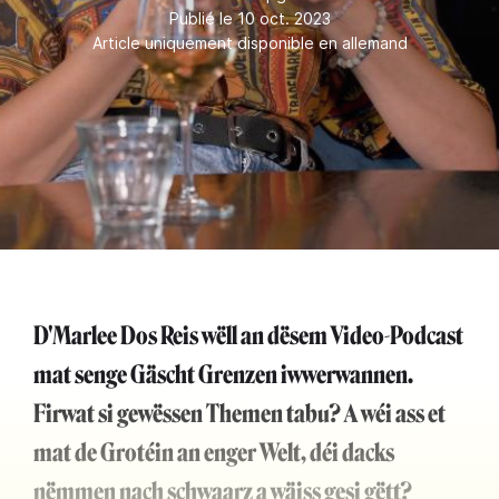
Publié le 10 oct. 2023
Article uniquement disponible en allemand
D'Marlee Dos Reis wëll an dësem Video-Podcast
mat senge Gäscht Grenzen iwwerwannen.
Firwat si gewëssen Themen tabu? A wéi ass et
mat de Grotéin an enger Welt, déi dacks
nëmmen nach schwaarz a wäiss gesi gëtt?