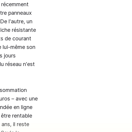
 a récemment
uatre panneaux
De l'autre, un
iche résistante
tts de courant
ve lui-même son
s jours
du réseau n'est
onsommation
euros – avec une
andée en ligne
être rentable
ans, il reste