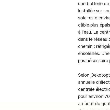
une batterie de
installée sur so
solaires d'envir
câble plus épai
à l'eau. La cen
dans le réseau d
chemin : réfrigé
ensoleillés. Un
pas nécessaire p
Selon
Oekotop
annuelle d'élec
centrale électr
pour environ 70
au bout de quatr