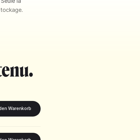
 Seule la
stockage.
tenu.