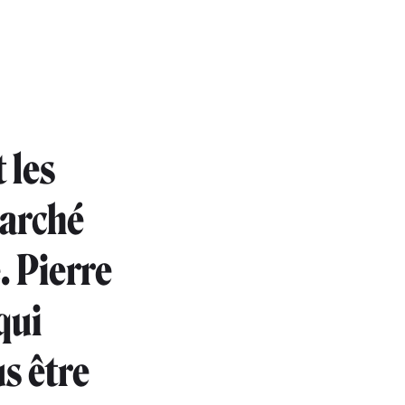
 les
marché
. Pierre
qui
us être