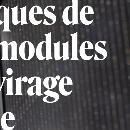
iques de
s modules
virage
ue