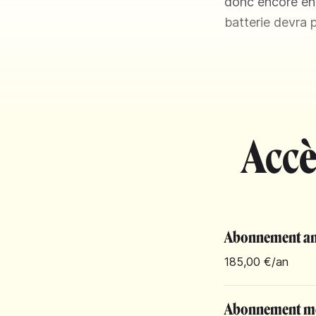
donc encore envi
batterie devra 
Accè
Abonnement an
185,00 €
/an
Abonnement m