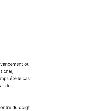
'avancement ou
t cher,
emps été le cas
ais les
montre du doigt