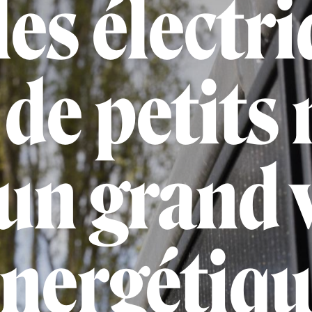
es électr
 de petit
un grand 
nergétiq