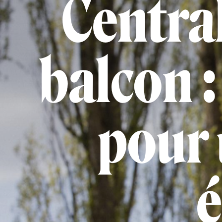
Central
balcon :
pour 
é