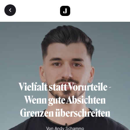
Direkt zum Inhalt
Vielfalt statt Vorurteile -
Wenn gute Absichten
Grenzen überschreiten
Von
Andy Schammo