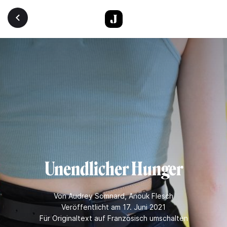
Direkt zum Inhalt
Unendlicher Hunger
Von
Audrey Somnard
,
Anouk Flesch
Veröffentlicht am 17. Juni 2021
Für Originaltext auf Französisch umschalten