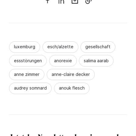
luxemburg
esch/alzette
gesellschaft
essstörungen
anorexie
salima aarab
anne zimmer
anne-claire decker
audrey somnard
anouk flesch