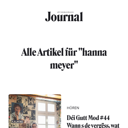
Direkt zum Inhalt
Alle Artikel für "hanna
meyer"
HÖREN
Déi Gutt Mod #44
Wann s de vergëss, wat