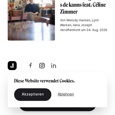
s de kanns feat. Céline
Zimmer
Von Melody Hansen, Lynn
Warken, Ilana Joseph
Veröffentlicht am 04. Aug. 2026
Über uns
Rechtshinweis
Kontaktiere uns
Diese Website verwendet Cookies.
Akzeptieren
Ablehnen
DE