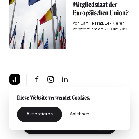
Mitgliedstaat der
Europäischen Union?
Von Camille Frati, Lex Kleren
Veröffentlicht am 28. Okt. 2025
Über uns
Rechtshinweis
Kontaktiere uns
Diese Website verwendet Cookies.
Akzeptieren
Ablehnen
DE