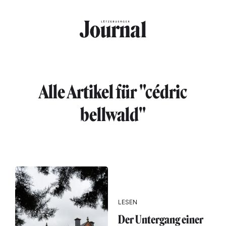
Direkt zum Inhalt
Alle Artikel für "cédric
bellwald"
LESEN
Der Untergang einer