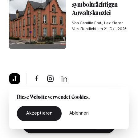
symbolträchtigen
Anwaltskanzlei
Von Camille Frati, Lex Kleren
Veröffentlicht am 21. Okt. 2025
Über uns
Rechtshinweis
Kontaktiere uns
Diese Website verwendet Cookies.
Akzeptieren
Ablehnen
DE