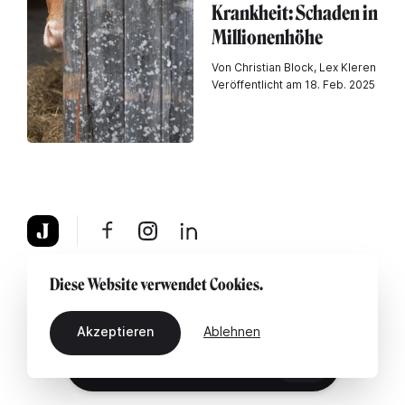
Krankheit: Schaden in
Millionenhöhe
Von Christian Block, Lex Kleren
Veröffentlicht am 18. Feb. 2025
Über uns
Rechtshinweis
Kontaktiere uns
Diese Website verwendet Cookies.
Akzeptieren
Ablehnen
DE