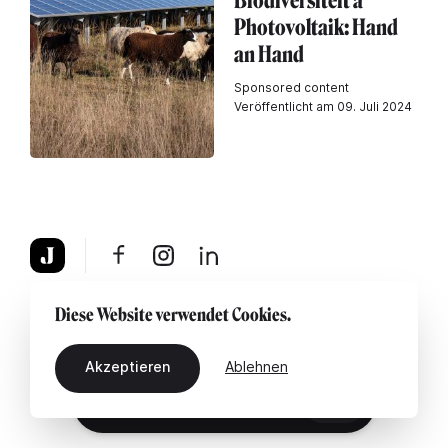
Biodiversitéit a
Photovoltaik: Hand
an Hand
Sponsored content
Veröffentlicht am 09. Juli 2024
Über uns
Rechtshinweis
Kontaktiere uns
Diese Website verwendet Cookies.
Akzeptieren
Ablehnen
DE