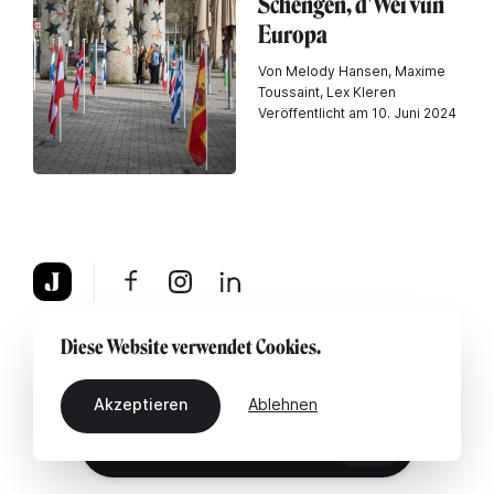
Schengen, d'Wéi vun
Europa
Von Melody Hansen, Maxime
Toussaint, Lex Kleren
Veröffentlicht am 10. Juni 2024
Über uns
Rechtshinweis
Kontaktiere uns
Diese Website verwendet Cookies.
Akzeptieren
Ablehnen
DE