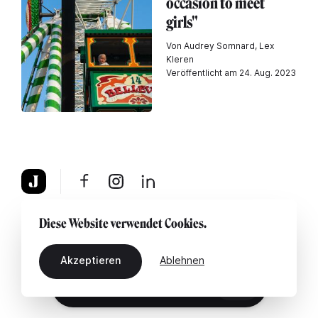
occasion to meet
girls"
Von Audrey Somnard, Lex
Kleren
Veröffentlicht am 24. Aug. 2023
Über uns
Rechtshinweis
Kontaktiere uns
Diese Website verwendet Cookies.
Akzeptieren
Ablehnen
DE