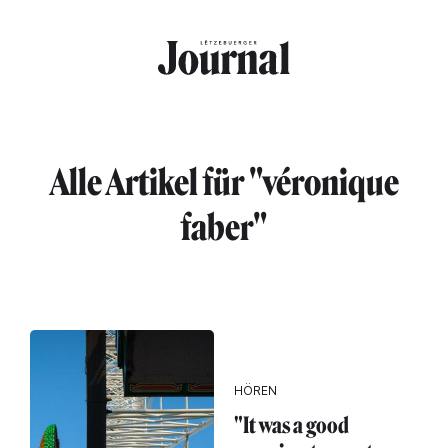
Direkt zum Inhalt
Alle Artikel für "véronique
faber"
HÖREN
"It was a good