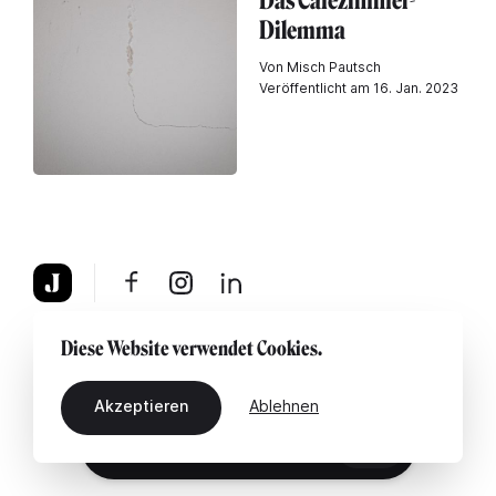
Das Cafézimmer-
Dilemma
Von Misch Pautsch
Veröffentlicht am 16. Jan. 2023
Über uns
Rechtshinweis
Kontaktiere uns
Diese Website verwendet Cookies.
Akzeptieren
Ablehnen
DE