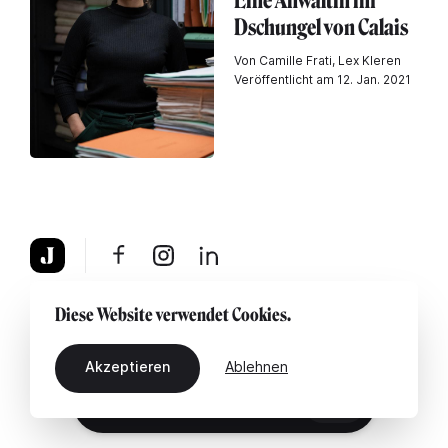
Eine Anwältin im
Dschungel von Calais
Von Camille Frati, Lex Kleren
Veröffentlicht am 12. Jan. 2021
Über uns
Rechtshinweis
Kontaktiere uns
Diese Website verwendet Cookies.
Akzeptieren
Ablehnen
DE