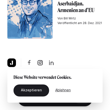
Aserbaidjan,
Armenien an d'EU
Von Bill Wirtz
Veröffentlicht am 28. Dez. 2021
Über uns
Rechtshinweis
Kontaktiere uns
Diese Website verwendet Cookies.
Akzeptieren
Ablehnen
DE