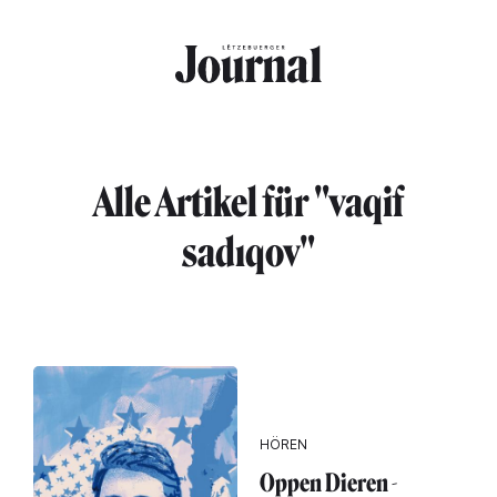
Direkt zum Inhalt
Alle Artikel für "vaqif
sadıqov"
HÖREN
Oppen Dieren -