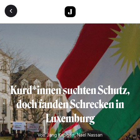
Direkt zum Inhalt
Kurd*innen suchten Schutz,
doch fanden Schrecken in
Luxemburg
Von
Jang Kapgen
,
Nael Nassan