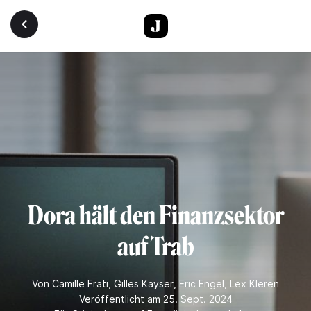
Direkt zum Inhalt
Dora hält den Finanzsektor
auf Trab
Von
Camille Frati
,
Gilles Kayser
,
Eric Engel
,
Lex Kleren
Veröffentlicht am 25. Sept. 2024