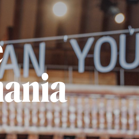
e
ania