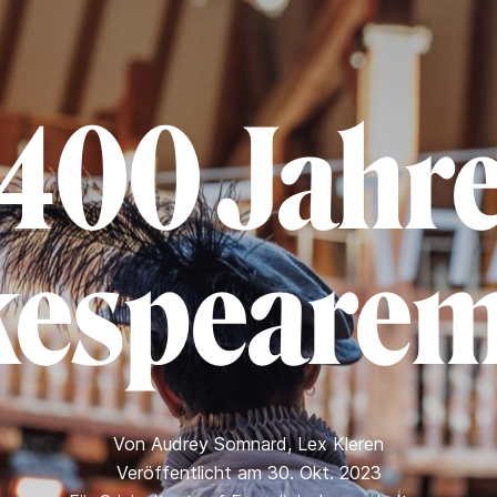
400 Jahr
kespearem
Von
Audrey Somnard
,
Lex Kleren
Veröffentlicht am 30. Okt. 2023