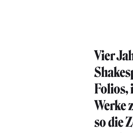
Vier Ja
Shakesp
Folios,
Werke 
so die 