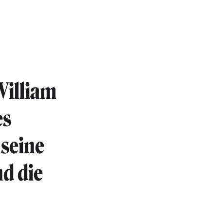
 William
es
 seine
d die