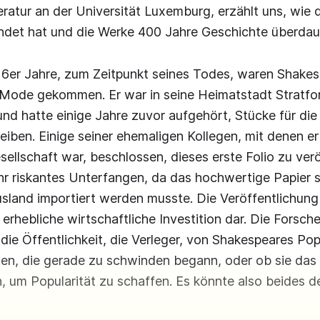
iteratur an der Universität Luxemburg, erzählt uns, wi
ndet hat und die Werke 400 Jahre Geschichte überdau
16er Jahre, zum Zeitpunkt seines Todes, waren Shake
r Mode gekommen. Er war in seine Heimatstadt Stratf
nd hatte einige Jahre zuvor aufgehört, Stücke für di
eiben. Einige seiner ehemaligen Kollegen, mit denen er
sellschaft war, beschlossen, dieses erste Folio zu verö
hr riskantes Unterfangen, da das hochwertige Papier 
sland importiert werden musste. Die Veröffentlichung
e erhebliche wirtschaftliche Investition dar. Die Forsche
 die Öffentlichkeit, die Verleger, von Shakespeares Pop
lten, die gerade zu schwinden begann, oder ob sie das
n, um Popularität zu schaffen. Es könnte also beides d