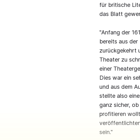
für britische L
das Blatt gewe
"Anfang der 16
bereits aus de
zurückgekehrt u
Theater zu schr
einer Theaterge
Dies war ein se
und aus dem Au
stellte also ein
ganz sicher, ob
profitieren wol
veröffentlichte
sein."