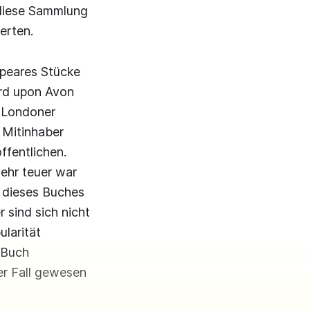
e diese Sammlung
erten.
speares Stücke
ord upon Avon
e Londoner
 Mitinhaber
ffentlichen.
sehr teuer war
 dieses Buches
r sind sich nicht
ularität
 Buch
er Fall gewesen